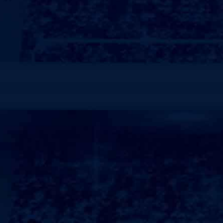
今年是国家体育总局在全国范围内大规模推广国家
体育锻炼标准达标测验的第一年，测验活动目的皆在让
老百姓通过国家体育锻炼标准达标测验赛知道自己的运
动能力是处在什么水平，激励大家不断地参加体育锻
炼，保持良好的身体素质，从而推动全民健身高质量发
展。未来国家体育总局将把国家体育锻炼标准作为体育
公共服务的核心内容，成为一项常态化服务内容。