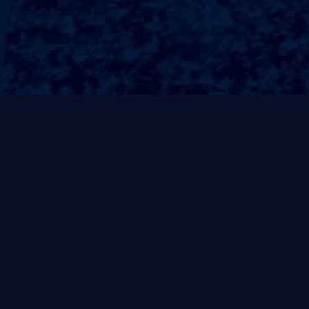
本次在河南和云南地区开展的达标测验活动由中奥
盈谷体育发展股份有限公司承办，共举办11场，测试总
人数将超过5000余人。涵盖6-69周岁的居民，分为儿童