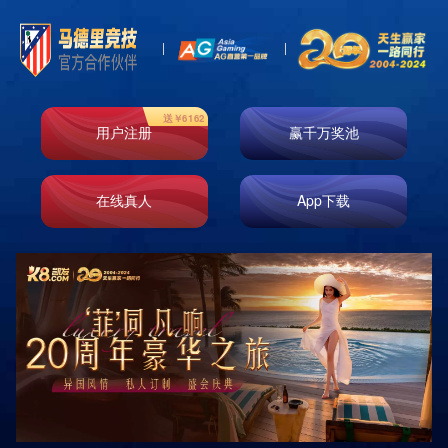
k8凯发天生赢家
一触即发
中奥盈谷体育发展股份有限公司获
得“全民健身 活力中国”国家体育
锻炼标准达标测验活动在河南、云
南地区承办权
发布时间：2023-12-24
来源：k8凯发